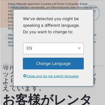
Diese Website speichert Cookies auf Ihrem Computer. Diese
Cookies werden verwendet, um Informationen über Ihre Interaktion
mit unserer Website zu erfassen und damit wir uns an Sie erinnern
können. Wir nutzen diese Informationen, um Ihre Website-
Erfahrung zu optimieren und um Analysen und Kennzahlen über
We've detected you might be
unsere Besucher auf dieser Website und anderen Medien-Seiten
speaking a different language.
zu erstellen. Mehr Infos über die von uns eingesetzten Cookies
finden Sie in unserer Datenschutzrichtlinie.
Do you want to change to:
Wenn Sie ablehnen, werden Ihre Informationen beim Besuch dieser
モジュラーパンプトラック
»
お客様がレン
Website nicht erfasst. Ein einzelnes Cookie wird in Ihrem Browser
タルをしなくなった 10 の理由
JA
gesetzt, um daran zu erinnern, dass Sie nicht nachverfolgt werden
möchten.
EN
Akzeptieren
Ablehnen
専用のモジュラーパンプトラ
Change Language
ックを所有する方がレンタル
Close and do not switch language
より良いと気づいた方達が増
えています。
お客様がレンタ