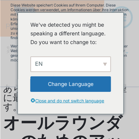
Diese Website speichert Cookies auf Ihrem Computer. Diese
Cookies werden verwendet, um Informationen über Ihre Interaktion
mit unserer Website zu erfassen und damit wir uns an Sie erinnern
können. Wir nutzen diese Informationen, um Ihre Website-
Erfahrung zu optimieren und um Analysen und Kennzahlen über
We've detected you might be
unsere Besucher auf dieser Website und anderen Medien-Seiten
speaking a different language.
zu erstellen. Mehr Infos über die von uns eingesetzten Cookies
finden Sie in unserer Datenschutzrichtlinie.
Do you want to change to:
Wenn Sie ablehnen, werden Ihre Informationen beim Besuch dieser
モジュラーパンプトラック
»
オールラウン
Website nicht erfasst. Ein einzelnes Cookie wird in Ihrem Browser
ダーのためのアップグレード
JA
gesetzt, um daran zu erinnern, dass Sie nicht nachverfolgt werden
möchten.
EN
Akzeptieren
Ablehnen
あらゆる目的とあらゆる要望
Change Language
に最適なソリューションで
Close and do not switch language
す。
オールラウンダ