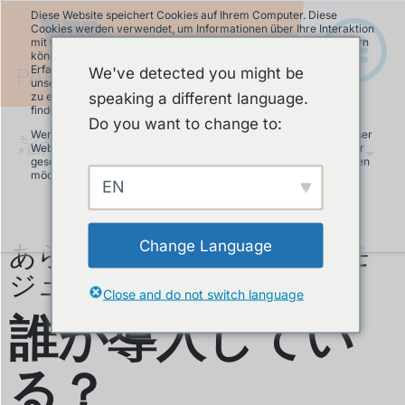
Diese Website speichert Cookies auf Ihrem Computer. Diese
Cookies werden verwendet, um Informationen über Ihre Interaktion
mit unserer Website zu erfassen und damit wir uns an Sie erinnern
können. Wir nutzen diese Informationen, um Ihre Website-
Erfahrung zu optimieren und um Analysen und Kennzahlen über
We've detected you might be
unsere Besucher auf dieser Website und anderen Medien-Seiten
speaking a different language.
zu erstellen. Mehr Infos über die von uns eingesetzten Cookies
finden Sie in unserer Datenschutzrichtlinie.
Do you want to change to:
Wenn Sie ablehnen, werden Ihre Informationen beim Besuch dieser
モジュラーパンプトラック
»
製品について
Website nicht erfasst. Ein einzelnes Cookie wird in Ihrem Browser
»
誰が導入している？
JA
gesetzt, um daran zu erinnern, dass Sie nicht nachverfolgt werden
möchten.
EN
Akzeptieren
Ablehnen
あらゆるニーズに対応するモ
Change Language
ジュラーポンプトラック
Close and do not switch language
誰が導入してい
る？