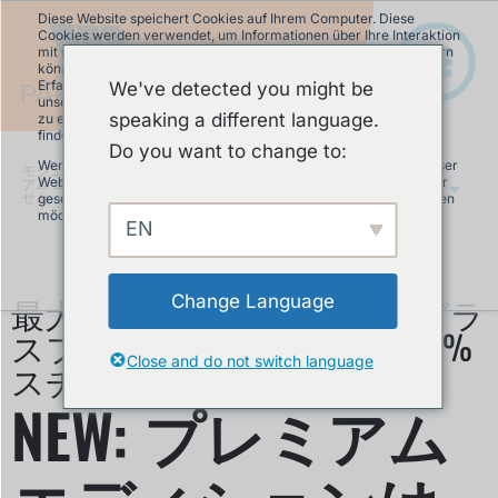
Diese Website speichert Cookies auf Ihrem Computer. Diese
Cookies werden verwendet, um Informationen über Ihre Interaktion
mit unserer Website zu erfassen und damit wir uns an Sie erinnern
können. Wir nutzen diese Informationen, um Ihre Website-
Erfahrung zu optimieren und um Analysen und Kennzahlen über
We've detected you might be
unsere Besucher auf dieser Website und anderen Medien-Seiten
speaking a different language.
zu erstellen. Mehr Infos über die von uns eingesetzten Cookies
finden Sie in unserer Datenschutzrichtlinie.
Do you want to change to:
Wenn Sie ablehnen, werden Ihre Informationen beim Besuch dieser
モジュラーパンプトラック
»
NEW: プレミ
Website nicht erfasst. Ein einzelnes Cookie wird in Ihrem Browser
アム エディションはどんな天候にも負けま
JA
せん
gesetzt, um daran zu erinnern, dass Sie nicht nachverfolgt werden
möchten.
EN
Akzeptieren
Ablehnen
最大限の耐久性を実現するグラ
Change Language
スファイバーを使用した 100%
Close and do not switch language
スチール構造
NEW: プレミアム