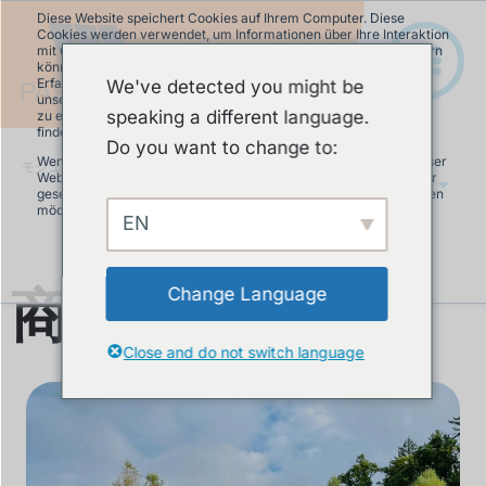
Diese Website speichert Cookies auf Ihrem Computer. Diese
Cookies werden verwendet, um Informationen über Ihre Interaktion
mit unserer Website zu erfassen und damit wir uns an Sie erinnern
können. Wir nutzen diese Informationen, um Ihre Website-
Erfahrung zu optimieren und um Analysen und Kennzahlen über
We've detected you might be
unsere Besucher auf dieser Website und anderen Medien-Seiten
speaking a different language.
zu erstellen. Mehr Infos über die von uns eingesetzten Cookies
finden Sie in unserer Datenschutzrichtlinie.
Do you want to change to:
Wenn Sie ablehnen, werden Ihre Informationen beim Besuch dieser
モジュラーパンプトラック
»
商品情報
Website nicht erfasst. Ein einzelnes Cookie wird in Ihrem Browser
JA
gesetzt, um daran zu erinnern, dass Sie nicht nachverfolgt werden
möchten.
EN
Akzeptieren
Ablehnen
商品情報
Change Language
Close and do not switch language