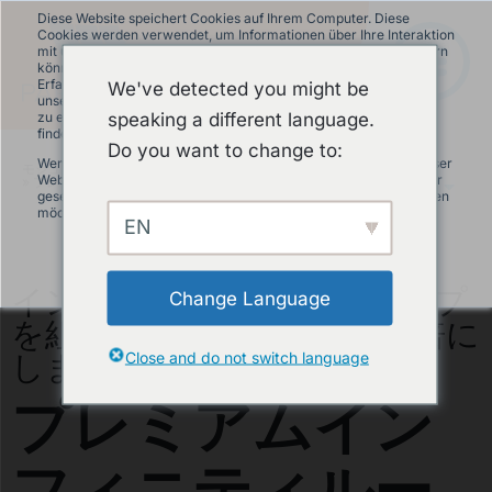
Diese Website speichert Cookies auf Ihrem Computer. Diese
Cookies werden verwendet, um Informationen über Ihre Interaktion
mit unserer Website zu erfassen und damit wir uns an Sie erinnern
können. Wir nutzen diese Informationen, um Ihre Website-
Erfahrung zu optimieren und um Analysen und Kennzahlen über
We've detected you might be
unsere Besucher auf dieser Website und anderen Medien-Seiten
speaking a different language.
zu erstellen. Mehr Infos über die von uns eingesetzten Cookies
finden Sie in unserer Datenschutzrichtlinie.
Do you want to change to:
Wenn Sie ablehnen, werden Ihre Informationen beim Besuch dieser
モジュラーパンプトラック
»
商品について
Website nicht erfasst. Ein einzelnes Cookie wird in Ihrem Browser
»
プレミアムインフィニティループ
JA
gesetzt, um daran zu erinnern, dass Sie nicht nachverfolgt werden
möchten.
EN
Akzeptieren
Ablehnen
インフィニティは2つのループ
Change Language
を組み合わせて楽しさを 2 倍に
します。
Close and do not switch language
プレミアムイン
フィニティルー