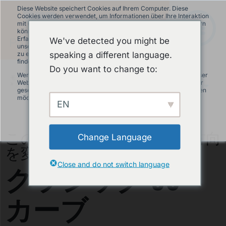
Diese Website speichert Cookies auf Ihrem Computer. Diese
Cookies werden verwendet, um Informationen über Ihre Interaktion
mit unserer Website zu erfassen und damit wir uns an Sie erinnern
können. Wir nutzen diese Informationen, um Ihre Website-
Erfahrung zu optimieren und um Analysen und Kennzahlen über
We've detected you might be
unsere Besucher auf dieser Website und anderen Medien-Seiten
speaking a different language.
zu erstellen. Mehr Infos über die von uns eingesetzten Cookies
finden Sie in unserer Datenschutzrichtlinie.
Do you want to change to:
Wenn Sie ablehnen, werden Ihre Informationen beim Besuch dieser
モジュラーパンプトラック
»
商品について
Website nicht erfasst. Ein einzelnes Cookie wird in Ihrem Browser
»
クラシック 90° カーブ
JA
gesetzt, um daran zu erinnern, dass Sie nicht nachverfolgt werden
möchten.
EN
Akzeptieren
Ablehnen
このカーブを利用して賢く方向
Change Language
を変えましょう
クラシック 90°
Close and do not switch language
カーブ