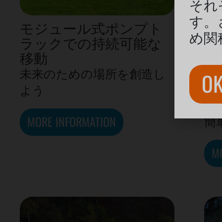
それ
す。
モジュール式ポンプト
ト
め関
ラックでの持続可能な
モ
移動
ッ
か
未来のための場所を創造し
O
ク
よう
プ
MORE INFORMATION
簡
M