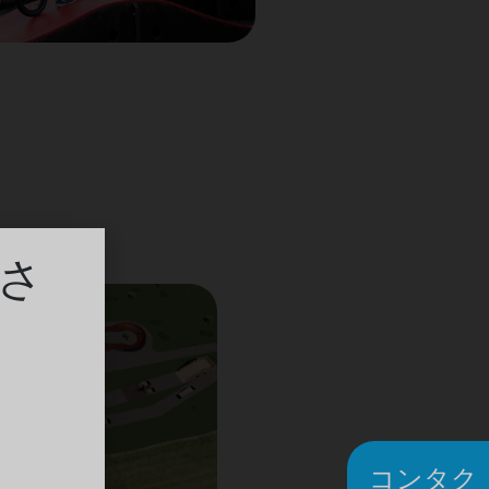
さ
コンタク