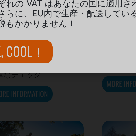
ぞれの VAT はあなたの国に適用さ
さらに、EU内で生産・配送してい
ラック幅 1 メートルの
VELOPA
税もかかりません！
ジュラー ポンプ トラ
ックとス
ク – これで十分です
ルを組
?
です
K, COOL！
ラシックエディションと
次のレベ
レミアムエディションの
まな自転車
単なチェック
MORE INF
ORE INFORMATION