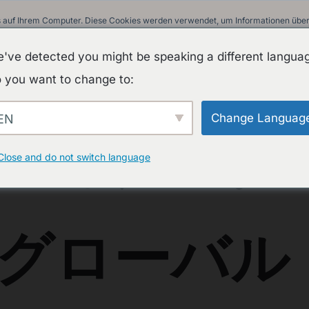
 auf Ihrem Computer. Diese Cookies werden verwendet, um Informationen über I
ir uns an Sie erinnern können. Wir nutzen diese Informationen, um Ihre Websit
 unsere Besucher auf dieser Website und anderen Medien-Seiten zu erstellen.
've detected you might be speaking a different langua
in unserer Datenschutzrichtlinie.
 you want to change to:
Informationen beim Besuch dieser Website nicht erfasst. Ein einzelnes Cookie w
nicht nachverfolgt werden möchten.
Change Languag
EN
A
体験しよう。小さなレ
Close and do not switch language
グローバル