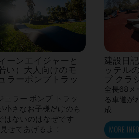
ィーンエイジャーと
建設日記
若い）大人向けのモ
ッテル
ュラーポンプトラッ
プ クラ
全長68
ジュラー ポンプ トラッ
る車道が
が小さなお子様だけのも
成
ではないのはなぜです
MORE INF
?見せてあげるよ！