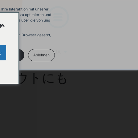
hre Interaktion mit unserer
e-Erfahrung zu optimieren und
 Mehr Infos über die von uns
ge.
ird in Ihrem Browser gesetzt,
JA
e
kzeptieren
Ablehnen
イアウトにも