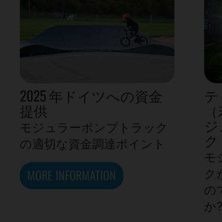
2025 年ドイツへの資金
テ
提供
（
ジ
モジュラーポンプトラック
ク
の適切な資金調達ポイント
モ
MORE INFORMATION
ク
の
か