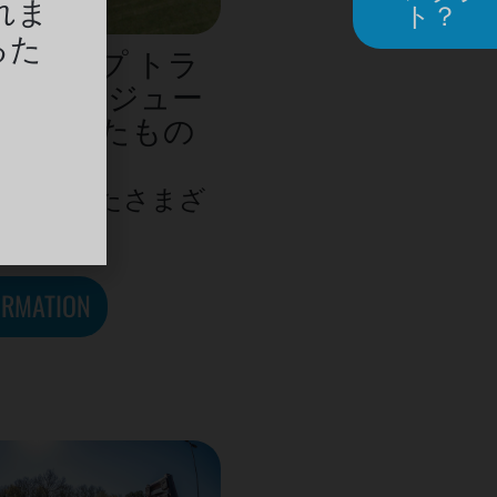
れま
ト？
るた
RK はパンプ トラ
キル モジュー
み合わせたもの
ルに向けたさまざ
遊び場!
ORMATION