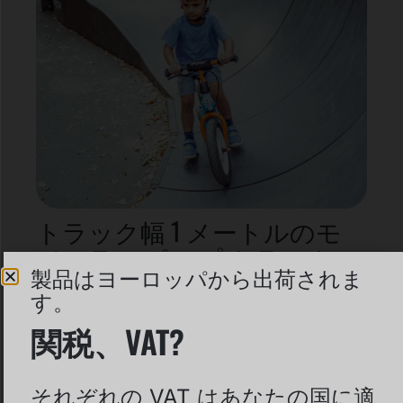
トラック幅 1 メートルのモ
ジュラー ポンプ トラック –
製品はヨーロッパから出荷されま
これで十分ですか?
す。
クラシックエディションとプレミアムエ
関税、VAT?
ディションの簡単なチェック
MORE INFORMATION
それぞれの VAT はあなたの国に適