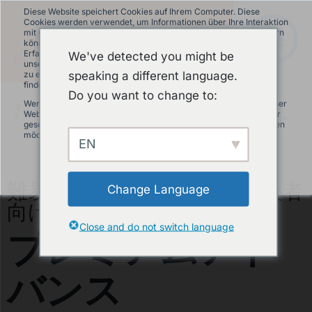
Diese Website speichert Cookies auf Ihrem Computer. Diese
Cookies werden verwendet, um Informationen über Ihre Interaktion
mit unserer Website zu erfassen und damit wir uns an Sie erinnern
können. Wir nutzen diese Informationen, um Ihre Website-
Erfahrung zu optimieren und um Analysen und Kennzahlen über
We've detected you might be
unsere Besucher auf dieser Website und anderen Medien-Seiten
speaking a different language.
zu erstellen. Mehr Infos über die von uns eingesetzten Cookies
finden Sie in unserer Datenschutzrichtlinie.
Do you want to change to:
Wenn Sie ablehnen, werden Ihre Informationen beim Besuch dieser
モジュラーパンプトラック
»
商品について
Website nicht erfasst. Ein einzelnes Cookie wird in Ihrem Browser
»
プレミアムアドバンス
JA
gesetzt, um daran zu erinnern, dass Sie nicht nachverfolgt werden
möchten.
EN
Akzeptieren
Ablehnen
難易度高いレイアウト。上級者
Change Language
向けです。
プレミアムアド
Close and do not switch language
バンス