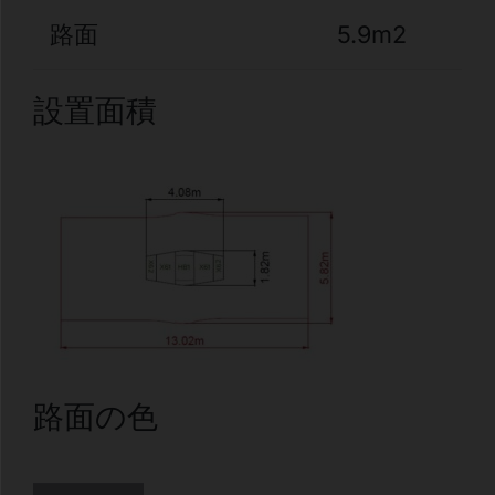
路面
5.9m2
設置面積
路面の色