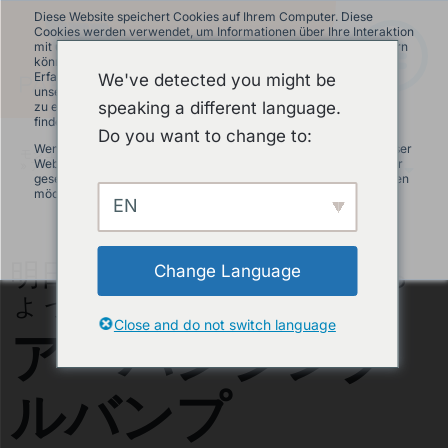
Diese Website speichert Cookies auf Ihrem Computer. Diese
Cookies werden verwendet, um Informationen über Ihre Interaktion
mit unserer Website zu erfassen und damit wir uns an Sie erinnern
können. Wir nutzen diese Informationen, um Ihre Website-
Erfahrung zu optimieren und um Analysen und Kennzahlen über
We've detected you might be
unsere Besucher auf dieser Website und anderen Medien-Seiten
speaking a different language.
zu erstellen. Mehr Infos über die von uns eingesetzten Cookies
finden Sie in unserer Datenschutzrichtlinie.
Do you want to change to:
Wenn Sie ablehnen, werden Ihre Informationen beim Besuch dieser
モジュラーパンプトラック
»
商品について
Website nicht erfasst. Ein einzelnes Cookie wird in Ihrem Browser
»
アーバンシングルバンプ
JA
gesetzt, um daran zu erinnern, dass Sie nicht nachverfolgt werden
möchten.
EN
Akzeptieren
Ablehnen
明日のビッグボーイたちにち
Change Language
ょっとした衝撃を！
アーバンシング
Close and do not switch language
ルバンプ