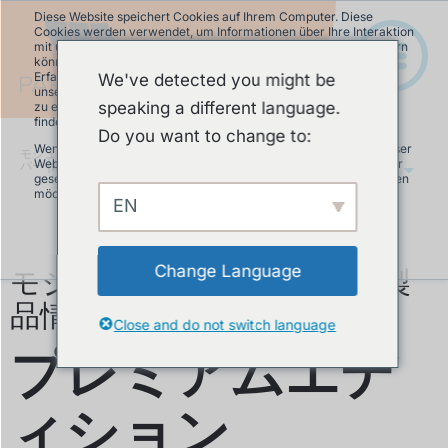
Diese Website speichert Cookies auf Ihrem Computer. Diese
Cookies werden verwendet, um Informationen über Ihre Interaktion
mit unserer Website zu erfassen und damit wir uns an Sie erinnern
können. Wir nutzen diese Informationen, um Ihre Website-
Erfahrung zu optimieren und um Analysen und Kennzahlen über
We've detected you might be
unsere Besucher auf dieser Website und anderen Medien-Seiten
speaking a different language.
zu erstellen. Mehr Infos über die von uns eingesetzten Cookies
finden Sie in unserer Datenschutzrichtlinie.
Do you want to change to:
Wenn Sie ablehnen, werden Ihre Informationen beim Besuch dieser
モジュラーパンプトラック
»
グラスファイ
Website nicht erfasst. Ein einzelnes Cookie wird in Ihrem Browser
バー |鋼鉄
JA
gesetzt, um daran zu erinnern, dass Sie nicht nachverfolgt werden
möchten.
EN
Akzeptieren
Ablehnen
モジュラーパンプトラック製
Change Language
品情報
Close and do not switch language
プレミアムエデ
ィション