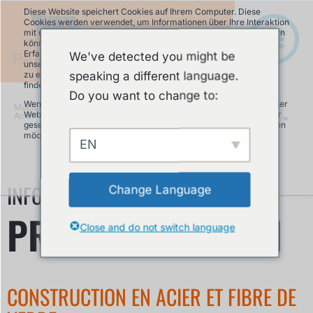
Diese Website speichert Cookies auf Ihrem Computer. Diese
Cookies werden verwendet, um Informationen über Ihre Interaktion
mit unserer Website zu erfassen und damit wir uns an Sie erinnern
können. Wir nutzen diese Informationen, um Ihre Website-
Erfahrung zu optimieren und um Analysen und Kennzahlen über
We've detected you might be
unsere Besucher auf dieser Website und anderen Medien-Seiten
speaking a different language.
zu erstellen. Mehr Infos über die von uns eingesetzten Cookies
finden Sie in unserer Datenschutzrichtlinie.
Do you want to change to:
Wenn Sie ablehnen, werden Ihre Informationen beim Besuch dieser
Modular Pumptrack
»
Fibre de verre |
Website nicht erfasst. Ein einzelnes Cookie wird in Ihrem Browser
Acier
FR
gesetzt, um daran zu erinnern, dass Sie nicht nachverfolgt werden
möchten.
EN
Akzeptieren
Ablehnen
INFORMATIONS & DÉTAILS
Change Language
PREMIUM EDITION
Close and do not switch language
CONSTRUCTION EN ACIER ET FIBRE DE