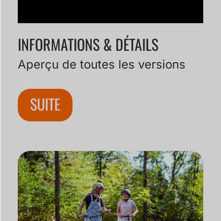
Modules en béton
Extra large avec
géométrie avancée
INFORMATIONS & DÉTAILS
SUITE
Aperçu de toutes les versions
SUITE