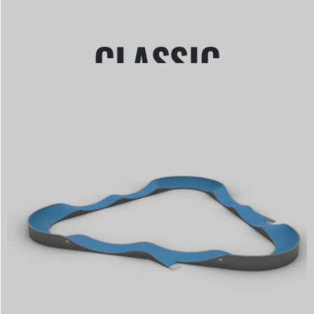
CLASSIC
EDITION
contreplaqué pour
construction de bateaux
-
acier - fibre de verre
SUITE