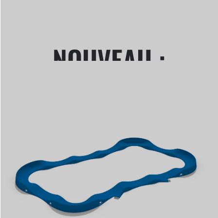
NOUVEAU :
ÉDITION
EDGE
Bordure en acier - fibre
de verre - plastique
recyclé
extra large