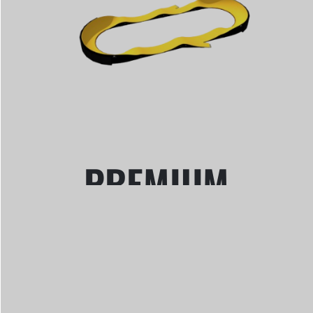
PREMIUM
EDITION
Acier - Fibre de verre -
Plastique recyclé