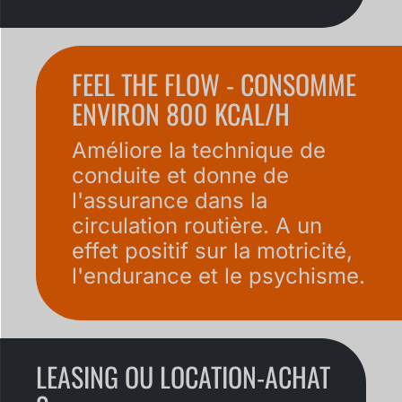
FEEL THE FLOW - CONSOMME
ENVIRON 800 KCAL/H
Améliore la technique de
conduite et donne de
l'assurance dans la
circulation routière. A un
effet positif sur la motricité,
l'endurance et le psychisme.
LEASING OU LOCATION-ACHAT