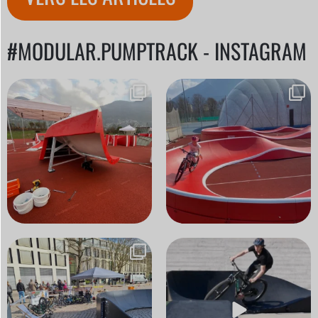
#MODULAR.PUMPTRACK - INSTAGRAM
93 modules. 8 mains. 2 jours. 1
Certaines pistes sont construites
orage violent.
...
pour une saison.
...
59
0
46
3
Nous avons investi le centre-ville
Le meilleur programme de remise
ce week-end.
...
en forme ? Celui
...
17
1
21
0