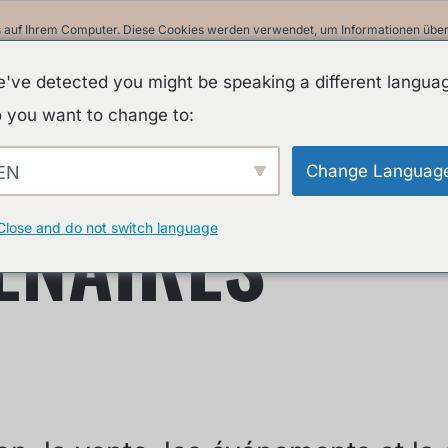
 auf Ihrem Computer. Diese Cookies werden verwendet, um Informationen über I
ir uns an Sie erinnern können. Wir nutzen diese Informationen, um Ihre Websit
 unsere Besucher auf dieser Website und anderen Medien-Seiten zu erstellen.
've detected you might be speaking a different langua
in unserer Datenschutzrichtlinie.
 you want to change to:
Informationen beim Besuch dieser Website nicht erfasst. Ein einzelnes Cookie w
nicht nachverfolgt werden möchten.
Change Languag
EN
A
ENAIRES
Close and do not switch language