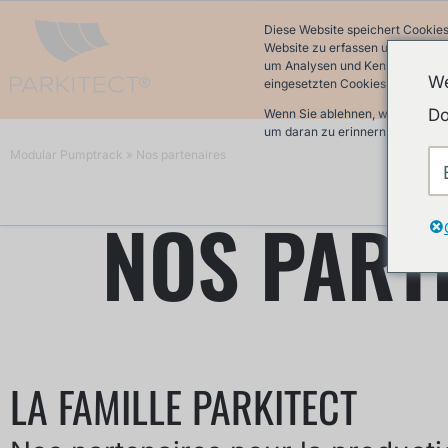
Diese Website speichert Cookies
Website zu erfassen und damit w
um Analysen und Kennzahlen über
We
eingesetzten Cookies finden Sie 
Do
Wenn Sie ablehnen, werden Ihre 
um daran zu erinnern, dass Sie 
Modular Pumptrack
»
Nos partenaires
NOS PART
LA FAMILLE PARKITECT