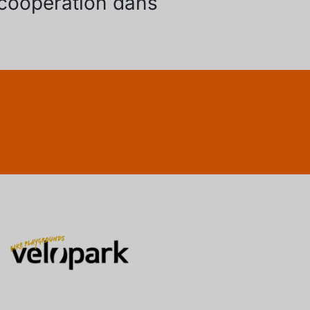
 coopération dans
!