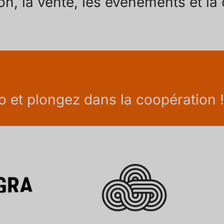
on, la vente, les événements et la
go et plongez dans la coopération 