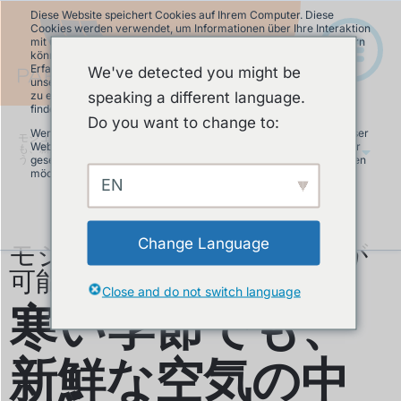
Diese Website speichert Cookies auf Ihrem Computer. Diese
Cookies werden verwendet, um Informationen über Ihre Interaktion
mit unserer Website zu erfassen und damit wir uns an Sie erinnern
können. Wir nutzen diese Informationen, um Ihre Website-
Erfahrung zu optimieren und um Analysen und Kennzahlen über
We've detected you might be
unsere Besucher auf dieser Website und anderen Medien-Seiten
speaking a different language.
zu erstellen. Mehr Infos über die von uns eingesetzten Cookies
finden Sie in unserer Datenschutzrichtlinie.
Do you want to change to:
Wenn Sie ablehnen, werden Ihre Informationen beim Besuch dieser
モジュラーパンプトラック
»
寒い季節で
Website nicht erfasst. Ein einzelnes Cookie wird in Ihrem Browser
も、新鮮な空気の中で楽しく運動しましょ
JA
う
gesetzt, um daran zu erinnern, dass Sie nicht nachverfolgt werden
möchten.
EN
Akzeptieren
Ablehnen
モジュラーポンプトラックが
Change Language
可能にします
Close and do not switch language
寒い季節でも、
新鮮な空気の中