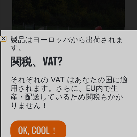
製品はヨーロッパから出荷されま
す。
関税、VAT?
それぞれの VAT はあなたの国に適
用されます。さらに、EU内で生
産・配送しているため関税もかか
2025 年ドイツへの資金提供
りません！
モジュラーポンプトラックの適切な資金
調達ポイント
OK, COOL！