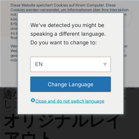
Diese Website speichert Cookies auf Ihrem Computer. Diese
Cookies werden verwendet, um Informationen über Ihre Interaktion
mit unserer Website zu erfassen und damit wir uns an Sie erinnern
können. Wir nutzen diese Informationen, um Ihre Website-
Erfahrung zu optimieren und um Analysen und Kennzahlen über
We've detected you might be
unsere Besucher auf dieser Website und anderen Medien-Seiten
speaking a different language.
zu erstellen. Mehr Infos über die von uns eingesetzten Cookies
finden Sie in unserer Datenschutzrichtlinie.
Do you want to change to:
Wenn Sie ablehnen, werden Ihre Informationen beim Besuch dieser
モジュラーパンプトラック
»
商品について
Website nicht erfasst. Ein einzelnes Cookie wird in Ihrem Browser
»
オリジナルレイアウト
JA
gesetzt, um daran zu erinnern, dass Sie nicht nachverfolgt werden
möchten.
EN
Akzeptieren
Ablehnen
スペースとご予算に応じて、最
Change Language
適なレイアウトをご提案いた
します。
Close and do not switch language
オリジナルレイ
アウト