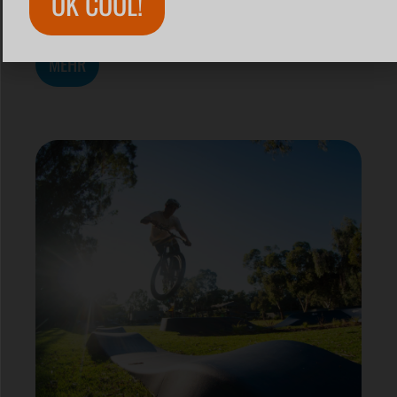
OK COOL!
Modular Pumptrack
MEHR