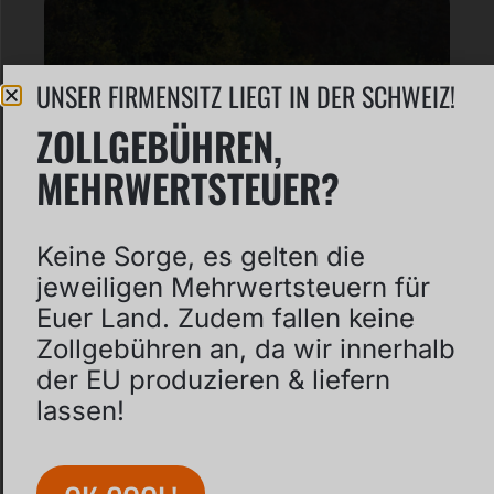
UNSER FIRMENSITZ LIEGT IN DER SCHWEIZ!
ZOLLGEBÜHREN,
MEHRWERTSTEUER?
Keine Sorge, es gelten die
jeweiligen Mehrwertsteuern für
Euer Land. Zudem fallen keine
Zollgebühren an, da wir innerhalb
der EU produzieren & liefern
FÖRDERMITTEL DEUTSCHLAND
lassen!
2025
Die passende Förderstelle für Euren