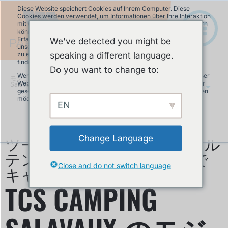
Diese Website speichert Cookies auf Ihrem Computer. Diese
Cookies werden verwendet, um Informationen über Ihre Interaktion
mit unserer Website zu erfassen und damit wir uns an Sie erinnern
können. Wir nutzen diese Informationen, um Ihre Website-
Erfahrung zu optimieren und um Analysen und Kennzahlen über
We've detected you might be
unsere Besucher auf dieser Website und anderen Medien-Seiten
speaking a different language.
zu erstellen. Mehr Infos über die von uns eingesetzten Cookies
finden Sie in unserer Datenschutzrichtlinie.
Do you want to change to:
Wenn Sie ablehnen, werden Ihre Informationen beim Besuch dieser
モジュラーパンプトラック
»
TCS Camping
Website nicht erfasst. Ein einzelnes Cookie wird in Ihrem Browser
Salavaux のモジュラーパンプトラック
JA
gesetzt, um daran zu erinnern, dass Sie nicht nachverfolgt werden
möchten.
EN
Akzeptieren
Ablehnen
ツーリング クラブ スイス ムル
Change Language
テン湖の夢のロケーションで
Close and do not switch language
キャンプ
TCS CAMPING