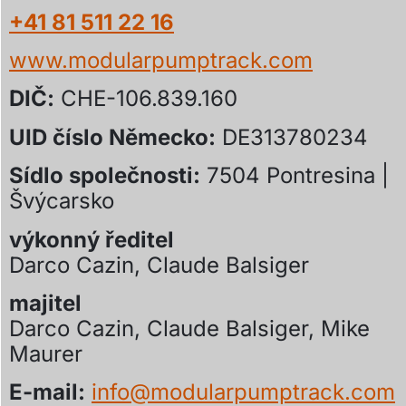
+41 81 511 22 16
www.modularpumptrack.com
DIČ:
CHE-106.839.160
UID číslo Německo:
DE313780234
Sídlo společnosti:
7504 Pontresina |
Švýcarsko
výkonný ředitel
Darco Cazin, Claude Balsiger
majitel
Darco Cazin, Claude Balsiger, Mike
Maurer
E-mail:
info@modularpumptrack.com