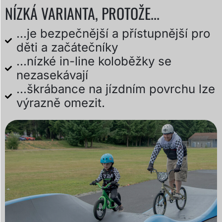
NÍZKÁ VARIANTA, PROTOŽE...
...je bezpečnější a přístupnější pro
děti a začátečníky
...nízké in-line koloběžky se
nezasekávají
...škrábance na jízdním povrchu lze
výrazně omezit.