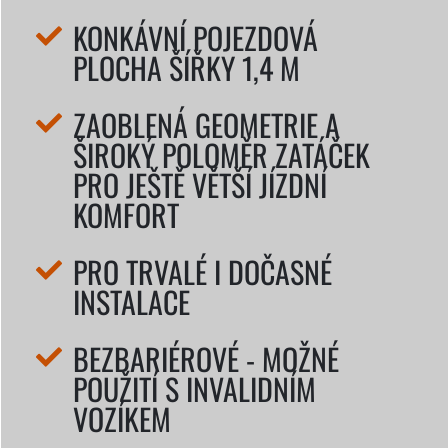
KONKÁVNÍ POJEZDOVÁ
PLOCHA ŠÍŘKY 1,4 M
ZAOBLENÁ GEOMETRIE A
ŠIROKÝ POLOMĚR ZATÁČEK
PRO JEŠTĚ VĚTŠÍ JÍZDNÍ
KOMFORT
PRO TRVALÉ I DOČASNÉ
INSTALACE
BEZBARIÉROVÉ - MOŽNÉ
POUŽITÍ S INVALIDNÍM
VOZÍKEM