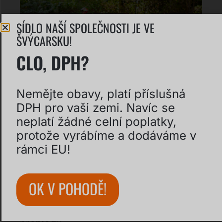
SÍDLO NAŠÍ SPOLEČNOSTI JE VE
ŠVÝCARSKU!
CLO, DPH?
Nemějte obavy, platí příslušná
DPH pro vaši zemi. Navíc se
neplatí žádné celní poplatky,
protože vyrábíme a dodáváme v
rámci EU!
MODULÁRNÍ PUMPTRACK S ŠÍŘKOU
OK V POHODĚ!
1 METR – STAČÍ TO?
Klasická a prémiová edice v rychlém