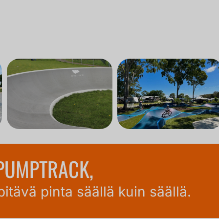
PUMPTRACK,
pitävä pinta säällä kuin säällä.