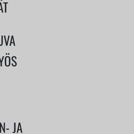
ÄT
KUVA
MYÖS
N- JA