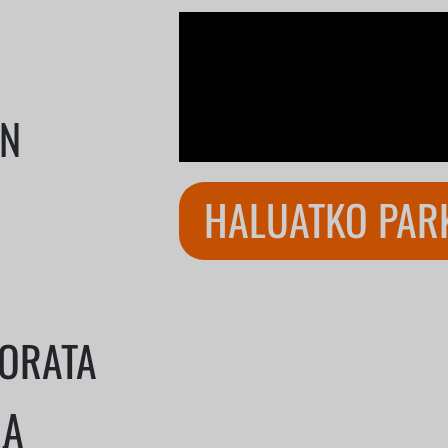
AN
HALUATKO PARK
JORATA
JA