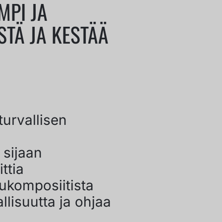
MPI JA
TÄ JA KESTÄÄ
turvallisen
 sijaan
ttia
tukomposiitista
llisuutta ja ohjaa