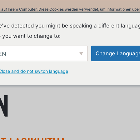
 auf Ihrem Computer. Diese Cookies werden verwendet, um Informationen über I
ir uns an Sie erinnern können. Wir nutzen diese Informationen, um Ihre Websit
 unsere Besucher auf dieser Website und anderen Medien-Seiten zu erstellen.
've detected you might be speaking a different langua
in unserer Datenschutzrichtlinie.
 you want to change to:
Informationen beim Besuch dieser Website nicht erfasst. Ein einzelnes Cookie w
nicht nachverfolgt werden möchten.
Change Languag
EN
A
Close and do not switch language
N