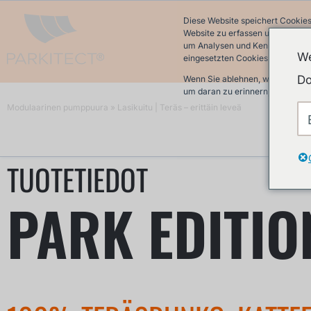
Diese Website speichert Cookies
Website zu erfassen und damit w
um Analysen und Kennzahlen über
We
eingesetzten Cookies finden Sie 
Do
Wenn Sie ablehnen, werden Ihre 
um daran zu erinnern, dass Sie 
Modulaarinen pumppuura
»
Lasikuitu | Teräs – erittäin leveä
TUOTETIEDOT
PARK EDITIO