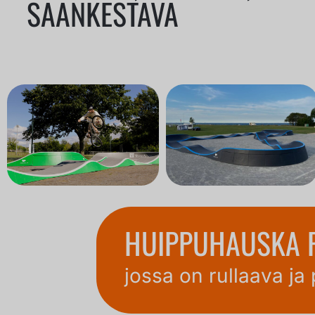
SÄÄNKESTÄVÄ
HUIPPUHAUSKA 
jossa on rullaava ja 