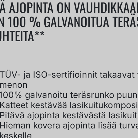
VEÄ AJOPINTA ON VAUHDIKKAA
N 100 % GALVANOITUA TERÄS
HTEITA**
TÜV- ja ISO-sertifioinnit takaavat 
menon
100% galvanoitu teräsrunko puun
Katteet kestävää lasikuitukomposii
Pitävä ajopinta kestävästä lasikui
Hieman kovera ajopinta lisää turva
keskelle