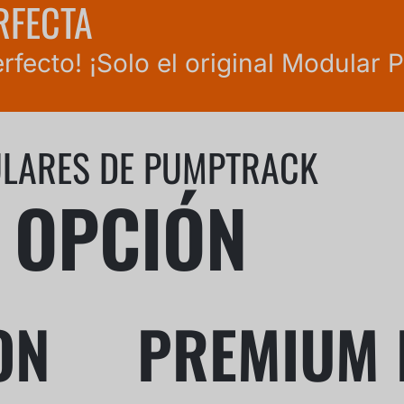
RFECTA
perfecto! ¡Solo el original Modula
ULARES DE PUMPTRACK
A OPCIÓN
ON
PREMIUM 