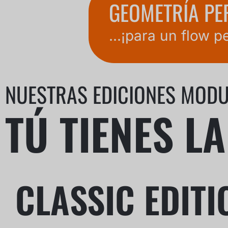
GEOMETRÍA PE
...¡para un flow 
NUESTRAS EDICIONES MOD
TÚ TIENES L
CLASSIC EDITI