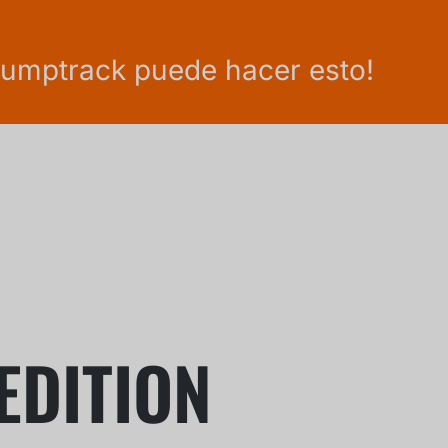
r Pumptrack puede hacer esto!
EDITION