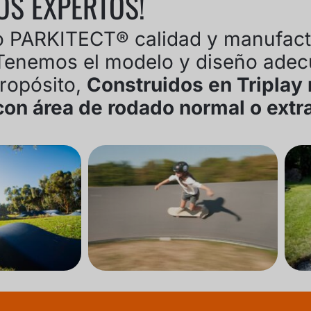
OS EXPERTOS!
do PARKITECT
®
calidad y manufact
. Tenemos el modelo y diseño ade
ropósito,
Construidos en Triplay
¡con área de rodado normal o extr