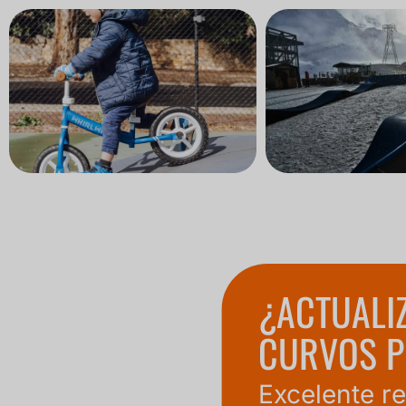
¿ACTUALI
CURVOS P
Excelente r