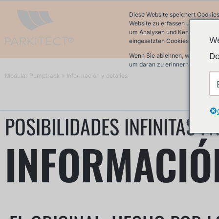
Diese Website speichert Cookies
Website zu erfassen und damit w
um Analysen und Kennzahlen über
We
eingesetzten Cookies finden Sie 
Do
Wenn Sie ablehnen, werden Ihre 
um daran zu erinnern, dass Sie 
Modular Pumptrack
»
Información y detalles
POSIBILIDADES INFINITAS P
INFORMACIÓN