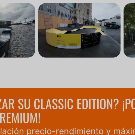
ZAR SU CLASSIC EDITION? ¡
REMIUM!
elación precio-rendimiento y máxi