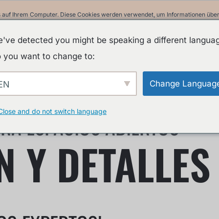
 auf Ihrem Computer. Diese Cookies werden verwendet, um Informationen über I
ir uns an Sie erinnern können. Wir nutzen diese Informationen, um Ihre Websit
 unsere Besucher auf dieser Website und anderen Medien-Seiten zu erstellen.
've detected you might be speaking a different langua
in unserer Datenschutzrichtlinie.
 you want to change to:
Informationen beim Besuch dieser Website nicht erfasst. Ein einzelnes Cookie w
nicht nachverfolgt werden möchten.
Change Languag
EN
A
Close and do not switch language
ARA ESPACIOS ABIERTOS
 Y DETALLES