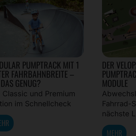
DULAR PUMPTRACK MIT 1
DER VELOP
TER FAHRBAHNBREITE –
PUMPTRACK
T DAS GENUG?
MODULE
e Classic und Premium
Abwechsl
tion im Schnellcheck
Fahrrad-S
nächste L
EHR
MEHR