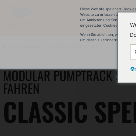
Diese Website speichert Cookies
Website zu erfassen und damit w
um Analysen und Kennzahlen über
We
eingesetzten Cookies finden Sie 
Do
Wenn Sie ablehnen, werden Ihre 
um daran zu erinnern, dass Sie 
Modular Pumptrack
»
Produkte
»
CLASSIC SPEEDRING
MODULAR PUMPTRACK SPEED
FAHREN
CLASSIC SP