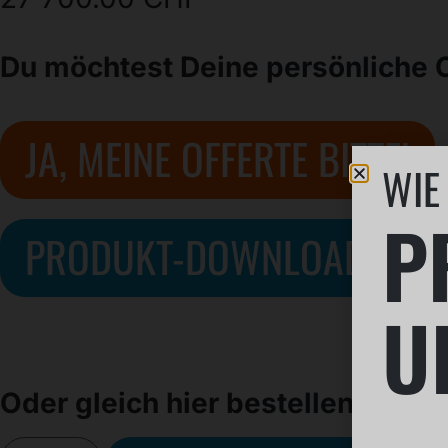
Du möchtest Deine persönliche O
JA, MEINE OFFERTE BITTE!
WIE
P
PRODUKT-DOWNLOADS
U
Oder gleich hier bestellen?