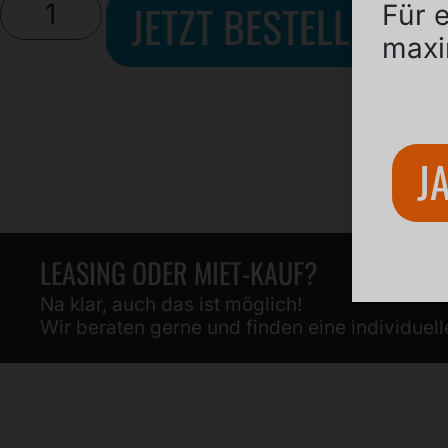
JETZT BESTELLEN
Für 
maxi
J
LEASING ODER MIET-KAUF?
Na klar, auch das ist möglich!
Wir beraten gerne und finden eine individuel