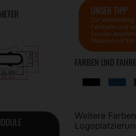
UNSER TIPP
 METER
Zur Vermeidung 
Fahrbahn und au
Scooter empfeh
(Wellen) mit 38
FARBEN UND FAHR
Weitere Farbe
MODULE
Logoplatzierun