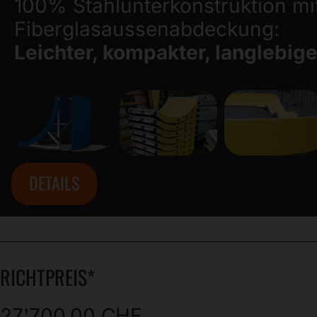
100% Stahlunterkonstruktion mi
Fiberglasaussenabdeckung:
Leichter, kompakter, langlebige
DETAILS
RICHTPREIS*
27'700.00
CHF