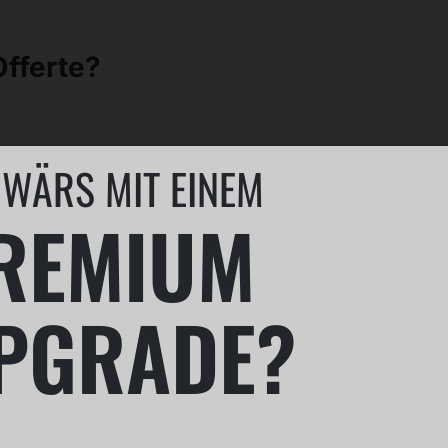
fferte?
 WÄRS MIT EINEM
REMIUM
PGRADE?