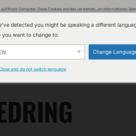
 auf Ihrem Computer. Diese Cookies werden verwendet, um Informationen über I
ir uns an Sie erinnern können. Wir nutzen diese Informationen, um Ihre Websit
 unsere Besucher auf dieser Website und anderen Medien-Seiten zu erstellen.
've detected you might be speaking a different langua
in unserer Datenschutzrichtlinie.
 you want to change to:
Informationen beim Besuch dieser Website nicht erfasst. Ein einzelnes Cookie w
nicht nachverfolgt werden möchten.
Change Languag
EN
A
RING IST SCHNELL IM AUF
Close and do not switch language
EEDRING