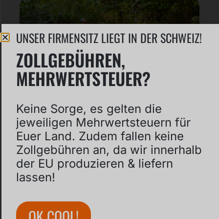
UNSER FIRMENSITZ LIEGT IN DER SCHWEIZ!
ZOLLGEBÜHREN,
MEHRWERTSTEUER?
Keine Sorge, es gelten die
jeweiligen Mehrwertsteuern für
Euer Land. Zudem fallen keine
Zollgebühren an, da wir innerhalb
der EU produzieren & liefern
lassen!
MODULAR PUMPTRACK MIT 1
METER FAHRBAHNBREITE – IST DAS
OK COOL!
GENUG?