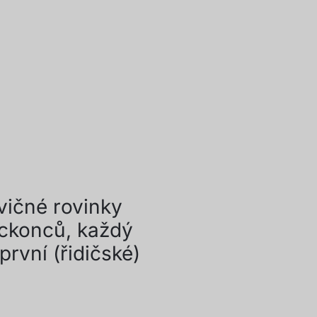
vičné rovinky
eckonců, každý
rvní (řidičské)