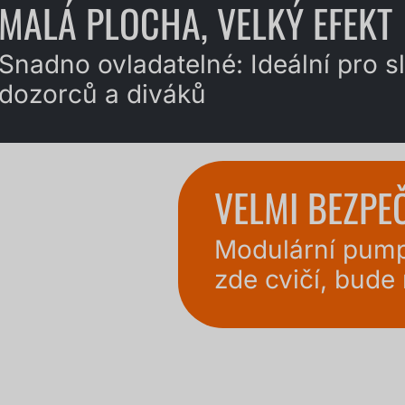
MALÁ PLOCHA, VELKÝ EFEKT
Snadno ovladatelné: Ideální pro s
dozorců a diváků
VELMI BEZPE
Modulární pumpt
zde cvičí, bude