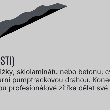
STI)
ližky, sklolaminátu nebo betonu: c
ulární pumptrackovou dráhou. Kon
 profesionálové zítřka dělat své p