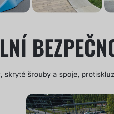
LNÍ BEZPEČN
 skryté šrouby a spoje, protisklu