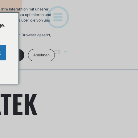
hre Interaktion mit unserer
e-Erfahrung zu optimieren und
 Mehr Infos über die von uns
ge.
ird in Ihrem Browser gesetzt,
CS
e
kzeptieren
Ablehnen
ÁTEK