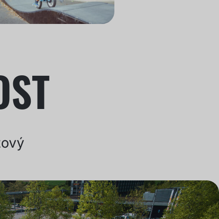
OST
zový