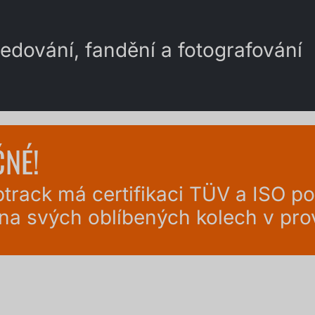
ledování, fandění a fotografování
ČNÉ!
rack má certifikaci TÜV a ISO po
 na svých oblíbených kolech v pr