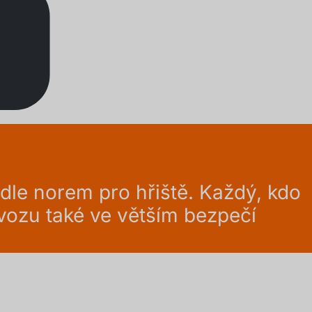
dle norem pro hřiště. Každý, kdo
ovozu také ve větším bezpečí