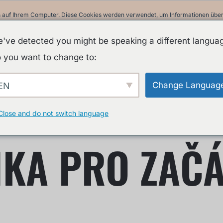
 auf Ihrem Computer. Diese Cookies werden verwendet, um Informationen über I
ir uns an Sie erinnern können. Wir nutzen diese Informationen, um Ihre Websit
 unsere Besucher auf dieser Website und anderen Medien-Seiten zu erstellen.
've detected you might be speaking a different langua
in unserer Datenschutzrichtlinie.
 you want to change to:
Informationen beim Besuch dieser Website nicht erfasst. Ein einzelnes Cookie w
nicht nachverfolgt werden möchten.
Change Languag
EN
A
Close and do not switch language
NKA PRO ZAČ