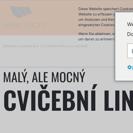
Diese Website speichert Cookies
Website zu erfassen und damit w
um Analysen und Kennzahlen über
We
eingesetzten Cookies finden Sie 
Do
Wenn Sie ablehnen, werden Ihre 
um daran zu erinnern, dass Sie 
Modulární pumptrack
»
Cvičební linka pro začátek
MALÝ, ALE MOCNÝ
CVIČEBNÍ LI