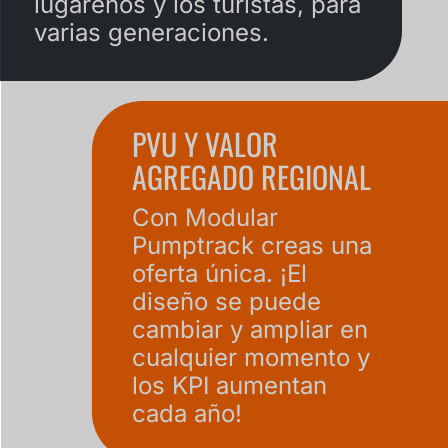
lugareños y los turistas, para
varias generaciones.
PVU Y VALOR
AGREGADO REGIONAL
Con Modular
Pumptrack creas una
oferta única. ¡El
diseño se puede
cambiar y ampliar en
cualquier momento y
los KPI aumentan
cada año!