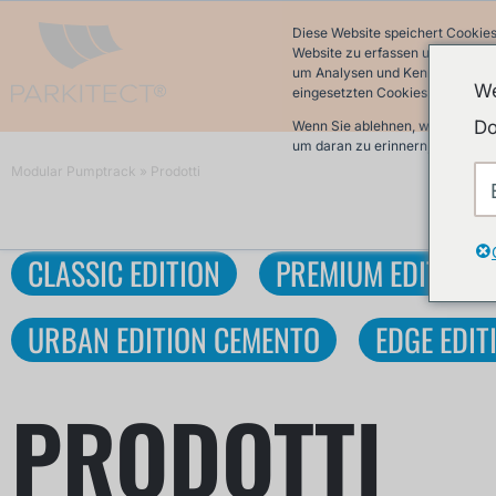
Diese Website speichert Cookies
Website zu erfassen und damit w
um Analysen und Kennzahlen über
We
eingesetzten Cookies finden Sie 
Do
Wenn Sie ablehnen, werden Ihre 
um daran zu erinnern, dass Sie 
Modular Pumptrack
»
Prodotti
CLASSIC EDITION
PREMIUM EDITION
URBAN EDITION CEMENTO
EDGE EDIT
PRODOTTI