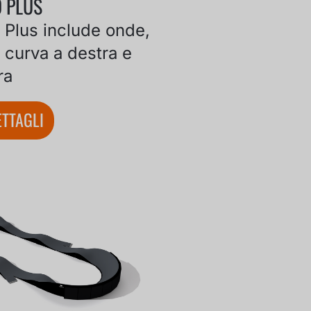
O PLUS
o Plus include onde,
curva a destra e
ra
TTAGLI