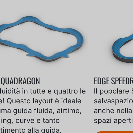
 QUADRAGON
EDGE SPEED
luidità in tutte e quattro le
Il popolar
e! Questo layout è ideale
salvaspazio
ma guida fluida, airtime,
anche nella 
ing, curve e tanto
spazi apert
timento alla guida.