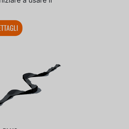
niziare a usare il
TTAGLI