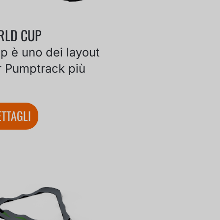
RLD CUP
 è uno dei layout
r Pumptrack più
TTAGLI