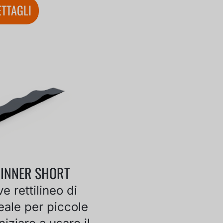
TTAGLI
GINNER SHORT
e rettilineo di
deale per piccole