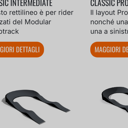
SIC INTERMEDIATE
CLASSIC PR
o rettilineo è per rider
Il layout Pr
zati del Modular
nonché una 
track
una a sinist
GIORI DETTAGLI
MAGGIORI DE