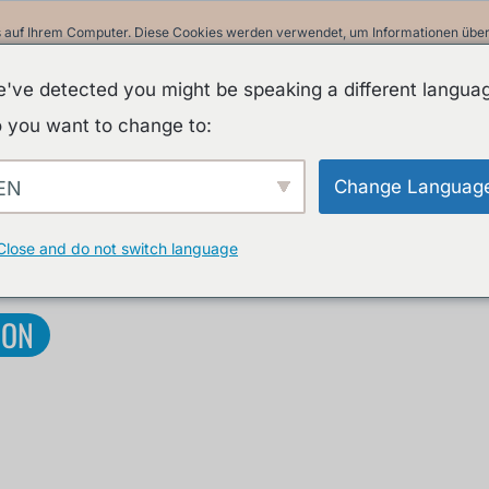
 auf Ihrem Computer. Diese Cookies werden verwendet, um Informationen über I
ir uns an Sie erinnern können. Wir nutzen diese Informationen, um Ihre Websit
 unsere Besucher auf dieser Website und anderen Medien-Seiten zu erstellen.
've detected you might be speaking a different langua
in unserer Datenschutzrichtlinie.
 you want to change to:
Informationen beim Besuch dieser Website nicht erfasst. Ein einzelnes Cookie w
nicht nachverfolgt werden möchten.
Change Languag
EN
A
Close and do not switch language
PARK EDITION FIBRA DI VETRO
ION