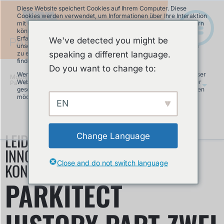
Diese Website speichert Cookies auf Ihrem Computer. Diese
Cookies werden verwendet, um Informationen über Ihre Interaktion
mit unserer Website zu erfassen und damit wir uns an Sie erinnern
können. Wir nutzen diese Informationen, um Ihre Website-
Erfahrung zu optimieren und um Analysen und Kennzahlen über
We've detected you might be
unsere Besucher auf dieser Website und anderen Medien-Seiten
speaking a different language.
zu erstellen. Mehr Infos über die von uns eingesetzten Cookies
finden Sie in unserer Datenschutzrichtlinie.
Do you want to change to:
Wenn Sie ablehnen, werden Ihre Informationen beim Besuch dieser
Modular Pumptrack
»
PARKITECT History
Website nicht erfasst. Ein einzelnes Cookie wird in Ihrem Browser
Part Zwei
DE
gesetzt, um daran zu erinnern, dass Sie nicht nachverfolgt werden
möchten.
EN
Akzeptieren
Ablehnen
LEIDENSCHAFT FÜR DESIGN,
Change Language
INNOVATION UND DAS MODULARE
Close and do not switch language
KONZEPT
PARKITECT