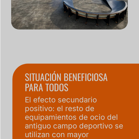
SITUACIÓN BENEFICIOSA
PARA TODOS
El efecto secundario
positivo: el resto de
equipamientos de ocio del
antiguo campo deportivo se
utilizan con mayor