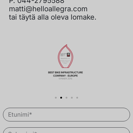
P. 044-2795588
matti@helloallegra.com
tai täytä alla oleva lomake.