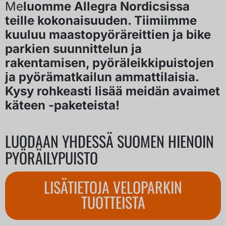
Me
luomme Allegra Nordicsissa
teille kokonaisuuden. Tiimiimme
kuuluu maastopyöräreittien ja bike
parkien suunnittelun ja
rakentamisen, pyöräleikkipuistojen
ja pyörämatkailun ammattilaisia.
Kysy rohkeasti lisää meidän avaimet
käteen -paketeista!
LUODAAN YHDESSÄ SUOMEN HIENOIN
PYÖRÄILYPUISTO
LISÄTIETOJA VELOPARKIN
TUOTTEISTA