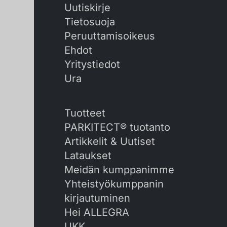
Uutiskirje
Tietosuoja
Peruuttamisoikeus
Ehdot
Yritystiedot
Ura
Tuotteet
PARKITECT® tuotanto
Artikkelit & Uutiset
Lataukset
Meidän kumppanimme
Yhteistyökumppanin
kirjautuminen
Hei ALLEGRA
UKK