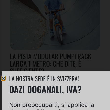
LA PISTA MODULAR PUMPTRACK
LARGA 1 METRO: CHE DITE, È
SUFFICIENTE?
LA NOSTRA SEDE È IN SVIZZERA!
Un check rapido sulla Classic e la
Premium Edition
DAZI DOGANALI, IVA?
SCOPRI DI PIÙ
Non preoccuparti, si applica la