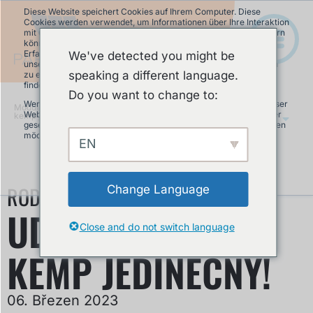
Diese Website speichert Cookies auf Ihrem Computer. Diese
Cookies werden verwendet, um Informationen über Ihre Interaktion
mit unserer Website zu erfassen und damit wir uns an Sie erinnern
können. Wir nutzen diese Informationen, um Ihre Website-
Erfahrung zu optimieren und um Analysen und Kennzahlen über
We've detected you might be
unsere Besucher auf dieser Website und anderen Medien-Seiten
speaking a different language.
zu erstellen. Mehr Infos über die von uns eingesetzten Cookies
finden Sie in unserer Datenschutzrichtlinie.
Do you want to change to:
Wenn Sie ablehnen, werden Ihre Informationen beim Besuch dieser
Modulární pumptrack
»
Udělejte svůj
Website nicht erfasst. Ein einzelnes Cookie wird in Ihrem Browser
kemp jedinečný!
CS
gesetzt, um daran zu erinnern, dass Sie nicht nachverfolgt werden
möchten.
EN
Akzeptieren
Ablehnen
RODINNÁ ATRAKCE NA DOVOLENÉ
Change Language
UDĚLEJTE SVŮJ
Close and do not switch language
KEMP JEDINEČNÝ!
06. Březen 2023