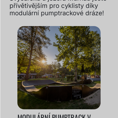
přívětivějším pro cyklisty díky
modulární pumptrackové dráze!
MODULÁRNÍ PUMPTRACK V