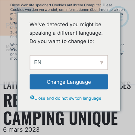
Diese Website speichert Cookies auf Ihrem Computer. Diese
Cookies werden verwendet, um Informationen über Ihre Interaktion
mit unserer Website zu erfassen und damit wir uns an Sie erinnern
können. Wir nutzen diese Informationen, um Ihre Website-
Erfahrung zu optimieren und um Analysen und Kennzahlen über
We've detected you might be
unsere Besucher auf dieser Website und anderen Medien-Seiten
speaking a different language.
zu erstellen. Mehr Infos über die von uns eingesetzten Cookies
finden Sie in unserer Datenschutzrichtlinie.
Do you want to change to:
Wenn Sie ablehnen, werden Ihre Informationen beim Besuch dieser
Modular Pumptrack
»
Rendez votre
Website nicht erfasst. Ein einzelnes Cookie wird in Ihrem Browser
camping unique
FR
gesetzt, um daran zu erinnern, dass Sie nicht nachverfolgt werden
möchten.
EN
Akzeptieren
Ablehnen
L'ATTRACTION FAMILIALE EN VACANCES
Change Language
RENDEZ VOTRE
Close and do not switch language
CAMPING UNIQUE
6 mars 2023