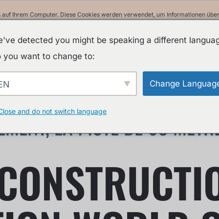
 auf Ihrem Computer. Diese Cookies werden verwendet, um Informationen über I
ir uns an Sie erinnern können. Wir nutzen diese Informationen, um Ihre Websit
 unsere Besucher auf dieser Website und anderen Medien-Seiten zu erstellen.
've detected you might be speaking a different langua
in unserer Datenschutzrichtlinie.
 you want to change to:
Informationen beim Besuch dieser Website nicht erfasst. Ein einzelnes Cookie w
nicht nachverfolgt werden möchten.
runsbüttel
Change Languag
EN
A
Close and do not switch language
MENT, LA PISTE DE 68 MÈTR
CONSTRUCTIO