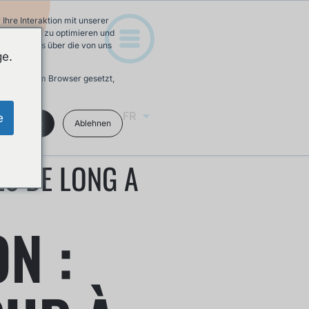
hre Interaktion mit unserer
e-Erfahrung zu optimieren und
 Mehr Infos über die von uns
ge.
ird in Ihrem Browser gesetzt,
FR
e
kzeptieren
Ablehnen
ES DE LONG A
N :