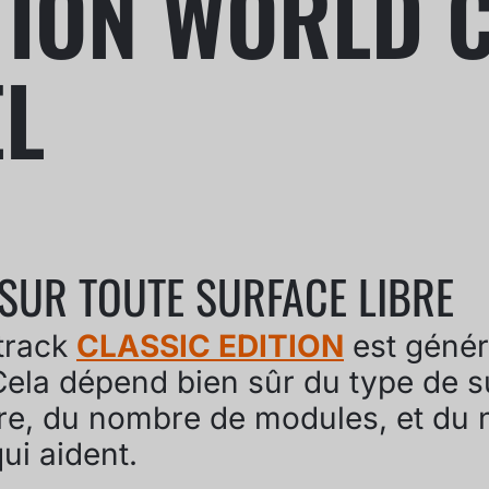
TION WORLD 
L
 SUR TOUTE SURFACE LIBRE
track
CLASSIC EDITION
est génér
ela dépend bien sûr du type de s
toire, du nombre de modules, et du
ui aident.