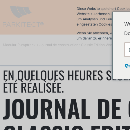
Diese Website speichert Cookies
Website zu erfassen und damit w
um Analysen und Kennzahlen über
We
eingesetzten Cookies finden Sie 
Do
Wenn Sie ablehnen, werden Ihre 
um daran zu erinnern, dass Sie 
Modular Pumptrack
»
Journal de construction : Classic Edition World Cup à B
EN QUELQUES HEURES SEULE
ÉTÉ RÉALISÉE.
JOURNAL DE 